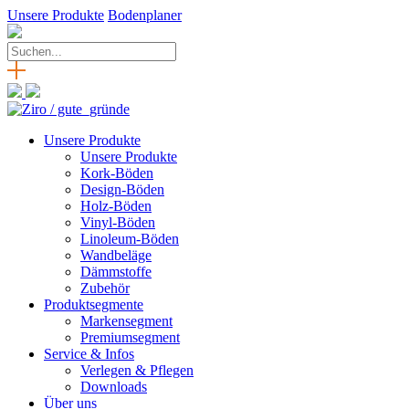
Unsere Produkte
Bodenplaner
Unsere Produkte
Unsere Produkte
Kork-Böden
Design-Böden
Holz-Böden
Vinyl-Böden
Linoleum-Böden
Wandbeläge
Dämmstoffe
Zubehör
Produktsegmente
Markensegment
Premiumsegment
Service & Infos
Verlegen & Pflegen
Downloads
Über uns