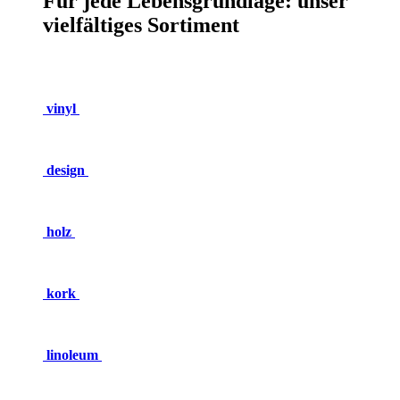
Für jede Lebensgrundlage: unser
vielfältiges Sortiment
vinyl
design
holz
kork
linoleum