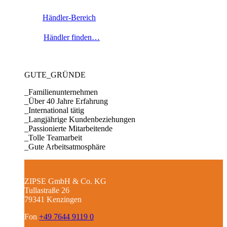
Händler-Bereich
Händler finden…
GUTE_GRÜNDE
_Familienunternehmen
_Über 40 Jahre Erfahrung
_International tätig
_Langjährige Kundenbeziehungen
_Passionierte Mitarbeitende
_Tolle Teamarbeit
_Gute Arbeitsatmosphäre
ZIPSE GmbH & Co. KG
Tullastraße 26
79341 Kenzingen
Fon
+49 7644 9119 0